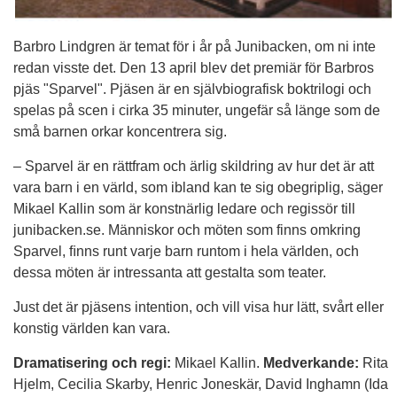
Barbro Lindgren är temat för i år på Junibacken, om ni inte
redan visste det. Den 13 april blev det premiär för Barbros
pjäs "Sparvel". Pjäsen är en självbiografisk boktrilogi och
spelas på scen i cirka 35 minuter, ungefär så länge som de
små barnen orkar koncentrera sig.
– Sparvel är en rättfram och ärlig skildring av hur det är att
vara barn i en värld, som ibland kan te sig obegriplig, säger
Mikael Kallin som är konstnärlig ledare och regissör till
junibacken.se. Människor och möten som finns omkring
Sparvel, ﬁnns runt varje barn runtom i hela världen, och
dessa möten är intressanta att gestalta som teater.
Just det är pjäsens intention, och vill visa hur lätt, svårt eller
konstig världen kan vara.
Dramatisering och regi:
Mikael Kallin.
Medverkande:
Rita
Hjelm, Cecilia Skarby, Henric Joneskär, David Inghamn (Ida