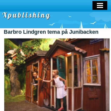
OM OSS
Xpublishing
Barbro Lindgren tema på Junibacken