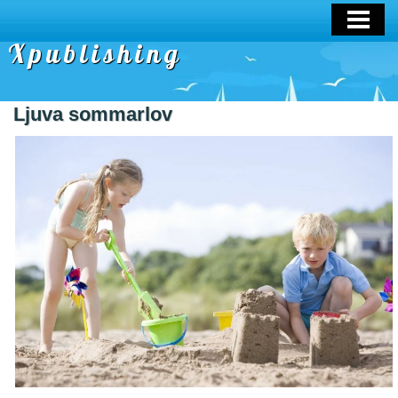
OM OSS
Xpublishing
Ljuva sommarlov