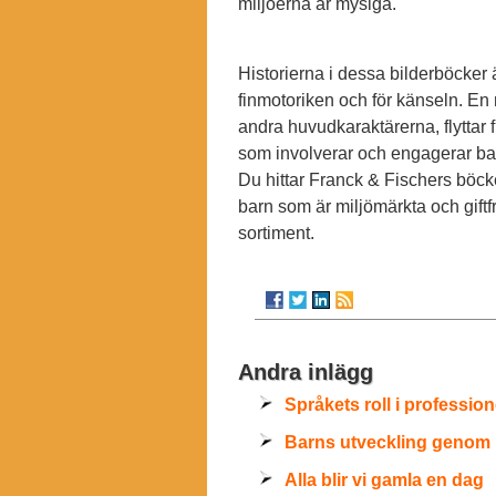
miljöerna är mysiga.
Historierna i dessa bilderböcker ä
finmotoriken och för känseln. En m
andra huvudkaraktärerna, flyttar fr
som involverar och engagerar barn
Du hittar Franck & Fischers böcke
barn som är miljömärkta och giftfri
sortiment.
Andra inlägg
Språkets roll i profession
Barns utveckling genom 
Alla blir vi gamla en dag