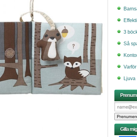
Barns
Effekt
3 böc
Så spa
Kontor
Varför
Ljuva
Prenume
Gilla mi