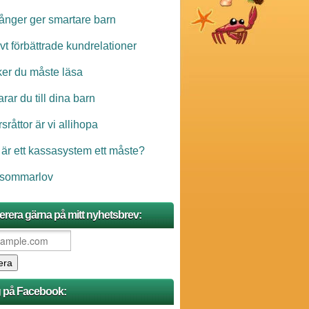
ånger ger smartare barn
ivt förbättrade kundrelationer
ker du måste läsa
rar du till dina barn
sråttor är vi allihopa
 är ett kassasystem ett måste?
 sommarlov
rera gärna på mitt nyhetsbrev:
g på Facebook: