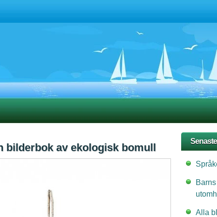
Senaste
n bilderbok av ekologisk bomull
Språke
Barns
utomh
Alla b