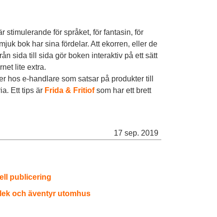
r stimulerande för språket, för fantasin, för
juk bok har sina fördelar. Att ekorren, eller de
ån sida till sida gör boken interaktiv på ett sätt
et lite extra.
r hos e-handlare som satsar på produkter till
a. Ett tips är
Frida & Fritiof
som har ett brett
17 sep. 2019
ell publicering
lek och äventyr utomhus