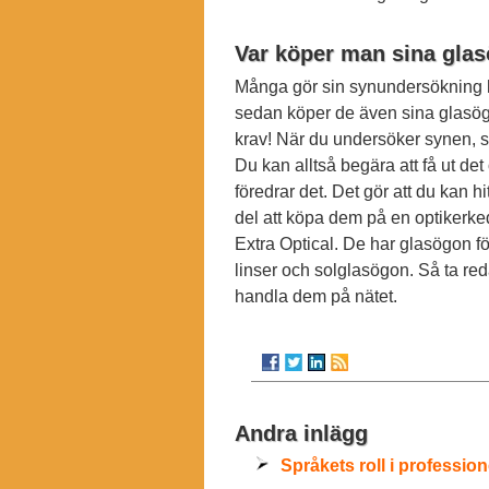
Var köper man sina gla
Många gör sin synundersökning ho
sedan köper de även sina glasögon
krav! När du undersöker synen, så
Du kan alltså begära att få ut de
föredrar det. Det gör att du kan h
del att köpa dem på en optikerked
Extra Optical. De har glasögon fö
linser och solglasögon. Så ta red
handla dem på nätet.
Andra inlägg
Språkets roll i profession