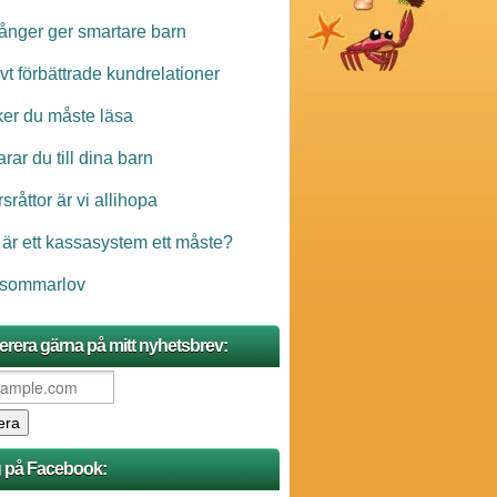
ånger ger smartare barn
ivt förbättrade kundrelationer
ker du måste läsa
rar du till dina barn
sråttor är vi allihopa
 är ett kassasystem ett måste?
 sommarlov
rera gärna på mitt nyhetsbrev:
g på Facebook: