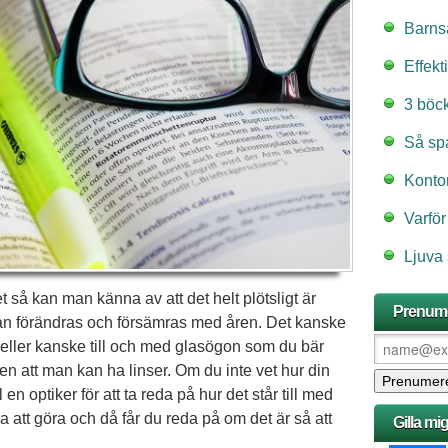
Barns
Effekt
3 böc
Så spa
Kontor
Varför
Ljuva
t så kan man känna av att det helt plötsligt är
Prenume
 kan förändras och försämras med åren. Det kanske
n eller kanske till och med glasögon som du bär
även att man kan ha linser. Om du inte vet hur din
l en optiker för att ta reda på hur det står till med
 att göra och då får du reda på om det är så att
Gilla mi