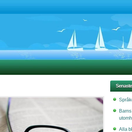
Senaste
Språke
Barns
utomh
Alla b