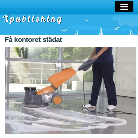
OM OSS
Xpublishing
Få kontoret städat