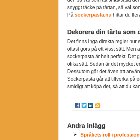
snyggt täcke på tårtan, så väl so
På
sockerpasta.nu
hittar du fle
Dekorera din tårta som d
Det finns inga direkta regler hur 
oftast görs på ett visst sätt. Me
sockerpasta är helt perfekt. Det
olika sätt. Sedan är det mycket en
Dessutom går det även att använd
Sockerpasta går att tillverka på 
smidigt att köpa det, så att du ka
Andra inlägg
Språkets roll i profession