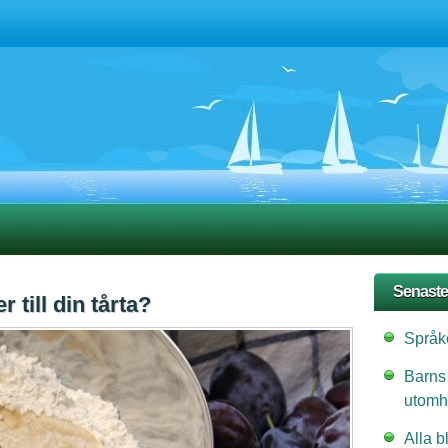
Senaste
r till din tårta?
Språke
Barns
utomh
Alla b