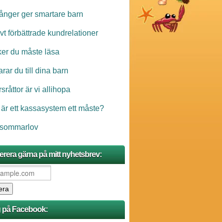
ånger ger smartare barn
ivt förbättrade kundrelationer
ker du måste läsa
rar du till dina barn
sråttor är vi allihopa
 är ett kassasystem ett måste?
 sommarlov
rera gärna på mitt nyhetsbrev:
g på Facebook: