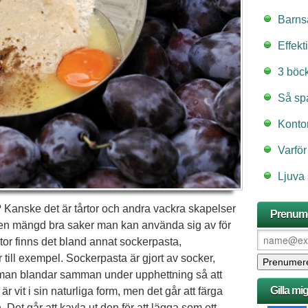
Barns
Effekt
3 böc
Så spa
Kontor
Varför
Ljuva
ja? Kanske det är tårtor och andra vackra skapelser
Prenume
ag en mängd bra saker man kan använda sig av för
rtor finns det bland annat sockerpasta,
 till exempel. Sockerpasta är gjort av socker,
m man blandar samman under upphettning så att
Gilla mi
r vit i sin naturliga form, men det går att färga
Det går att kavla ut den för att lägga som ett