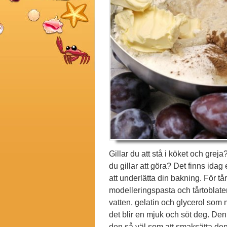
Gillar du att stå i köket och gre
du gillar att göra? Det finns id
att underlätta din bakning. För tå
modelleringspasta och tårtoblater
vatten, gelatin och glycerol so
det blir en mjuk och söt deg. Den ä
den så väl som att smaksätta den. 