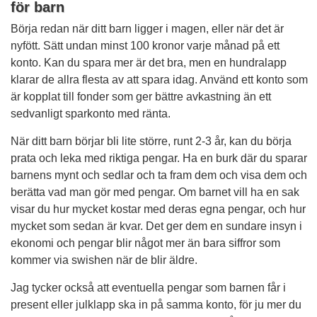
för barn
Börja redan när ditt barn ligger i magen, eller när det är
nyfött. Sätt undan minst 100 kronor varje månad på ett
konto. Kan du spara mer är det bra, men en hundralapp
klarar de allra flesta av att spara idag. Använd ett konto som
är kopplat till fonder som ger bättre avkastning än ett
sedvanligt sparkonto med ränta.
När ditt barn börjar bli lite större, runt 2-3 år, kan du börja
prata och leka med riktiga pengar. Ha en burk där du sparar
barnens mynt och sedlar och ta fram dem och visa dem och
berätta vad man gör med pengar. Om barnet vill ha en sak
visar du hur mycket kostar med deras egna pengar, och hur
mycket som sedan är kvar. Det ger dem en sundare insyn i
ekonomi och pengar blir något mer än bara siffror som
kommer via swishen när de blir äldre.
Jag tycker också att eventuella pengar som barnen får i
present eller julklapp ska in på samma konto, för ju mer du