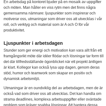
En arbetsdag på kontoret bjuder på en mosaik av uppgifter
och möten. Man håller en viss rytm men det finns några
gemensamma nämnare: ljuspunkter som inspirerar och
motiverar oss, utmaningar som driver oss att utvecklas i vår
roll, och verktyg och material som är A och O för vår
produktivitet.
Ljuspunkter i arbetsdagen
Stunder som ger energi och motivation kan vara allt från ett
framgångsrikt möte där idéer flödar och lösningar tar form till
det där tillfredsställande ögonblicket när ett projekt äntligen
är klart. Kollegor kan också lysa upp dagen, genom deras
stöd, humor och teamwork som skapar en positiv och
dynamisk arbetsmiljö.
Utmaningar är en oundviklig del av arbetsdagen, men de är
också vad som driver oss att utvecklas. Det kan handla om
strama deadlines, komplexa arbetsuppgifter eller oväntade
problem som kräver snabba lösningar. Att hantera dessa