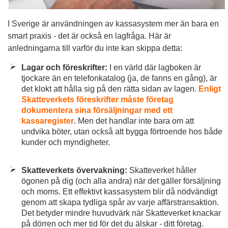
I Sverige är användningen av kassasystem mer än bara en
smart praxis - det är också en lagfråga. Här är
anledningarna till varför du inte kan skippa detta:
Lagar och föreskrifter:
I en värld där lagboken är
tjockare än en telefonkatalog (ja, de fanns en gång), är
det klokt att hålla sig på den rätta sidan av lagen.
Enligt
Skatteverkets föreskrifter måste företag
dokumentera sina försäljningar med ett
kassaregister
. Men det handlar inte bara om att
undvika böter, utan också att bygga förtroende hos både
kunder och myndigheter.
Skatteverkets övervakning:
Skatteverket håller
ögonen på dig (och alla andra) när det gäller försäljning
och moms. Ett effektivt kassasystem blir då nödvändigt
genom att skapa tydliga spår av varje affärstransaktion.
Det betyder mindre huvudvärk när Skatteverket knackar
på dörren och mer tid för det du älskar - ditt företag.