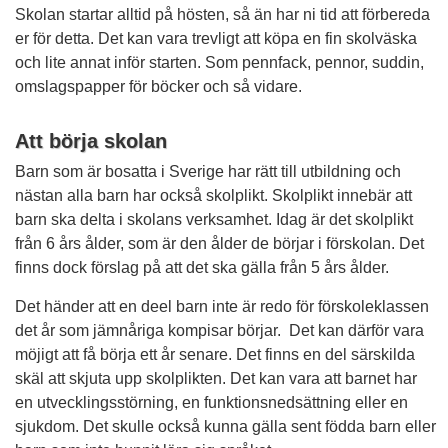
Skolan startar alltid på hösten, så än har ni tid att förbereda
er för detta. Det kan vara trevligt att köpa en fin skolväska
och lite annat inför starten. Som pennfack, pennor, suddin,
omslagspapper för böcker och så vidare.
Att börja skolan
Barn som är bosatta i Sverige har rätt till utbildning och
nästan alla barn har också skolplikt. Skolplikt innebär att
barn ska delta i skolans verksamhet. Idag är det skolplikt
från 6 års ålder, som är den ålder de börjar i förskolan. Det
finns dock förslag på att det ska gälla från 5 års ålder.
Det händer att en deel barn inte är redo för förskoleklassen
det år som jämnåriga kompisar börjar. Det kan därför vara
möjigt att få börja ett år senare. Det finns en del särskilda
skäl att skjuta upp skolplikten. Det kan vara att barnet har
en utvecklingsstörning, en funktionsnedsättning eller en
sjukdom. Det skulle också kunna gälla sent födda barn eller