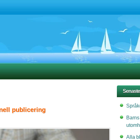
Senaste
Språke
nell publicering
Barns
utomh
Alla b