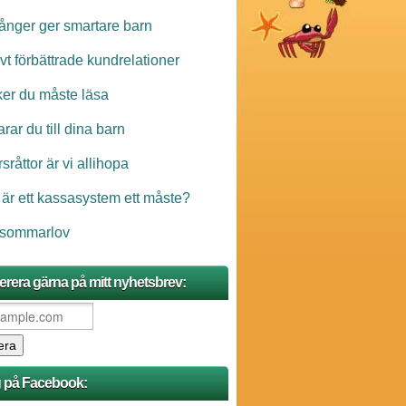
ånger ger smartare barn
ivt förbättrade kundrelationer
ker du måste läsa
rar du till dina barn
sråttor är vi allihopa
 är ett kassasystem ett måste?
 sommarlov
rera gärna på mitt nyhetsbrev:
g på Facebook: