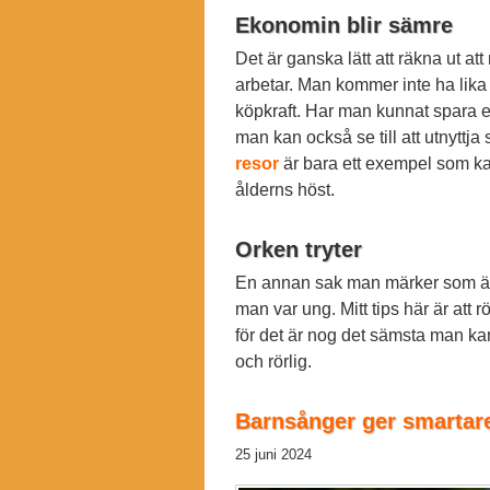
Ekonomin blir sämre
Det är ganska lätt att räkna ut a
arbetar. Man kommer inte ha lika 
köpkraft. Har man kunnat spara 
man kan också se till att utnyttj
resor
är bara ett exempel som kan
ålderns höst.
Orken tryter
En annan sak man märker som äld
man var ung. Mitt tips här är att r
för det är nog det sämsta man kan 
och rörlig.
Barnsånger ger smartar
25 juni 2024