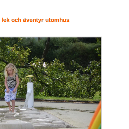
 lek och äventyr utomhus