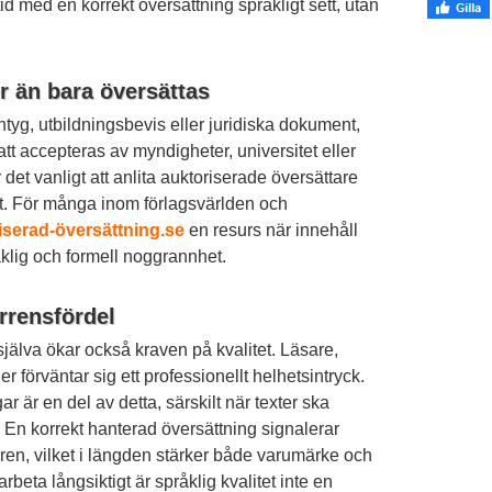
d med en korrekt översättning språkligt sett, utan
r än bara översättas
intyg, utbildningsbevis eller juridiska dokument,
att accepteras av myndigheter, universitet eller
 det vanligt att anlita auktoriserade översättare
t. För många inom förlagsvärlden och
iserad-översättning.se
en resurs när innehåll
lig och formell noggrannhet.
rrensfördel
ig själva ökar också kraven på kvalitet. Läsare,
r förväntar sig ett professionellt helhetsintryck.
ar är en del av detta, särskilt när texter ska
 En korrekt hanterad översättning signalerar
aren, vilket i längden stärker både varumärke och
arbeta långsiktigt är språklig kvalitet inte en