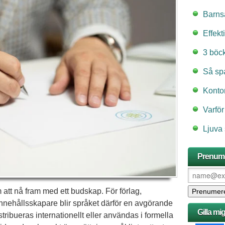
Barns
Effekt
3 böc
Så spa
Kontor
Varför
Ljuva
Prenume
att nå fram med ett budskap. För förlag,
innehållsskapare blir språket därför en avgörande
Gilla mi
istribueras internationellt eller användas i formella