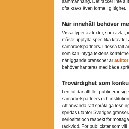
sammanhang. Det räcker inte allti
ofta krävs även formell giltighet.
När innehåll behöver me
Vissa typer av texter, som avtal, 
måste uppfylla specifika krav för 
samarbetspartners. I dessa fall är
som kan intyga textens korrekthe
närliggande branscher är
auktor
behöver hanteras med både språk
Trovärdighet som konku
I en tid där allt fler publicerar s
samarbetspartners och institutione
Att använda rätt språkliga lösning
spridas utanför Sveriges gränser.
seriositet och respekt för mottag
räckvidd. För publicister som vill 