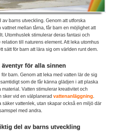
 av barns utveckling. Genom att utforska
vattnet mellan tårna, får barn en möjlighet att
lt. Utomhuslek stimulerar deras fantasi och
 relation till naturens element. Att leka utomhus
ett sätt för barn att lära sig om världen runt dem.
 äventyr för alla sinnen
e för barn. Genom att leka med vatten lär de sig
 samtidigt som de får känna glädjen i att plaska
material. Vatten stimulerar kreativitet och
en sker vid en välplanerad
vattenanläggning
.
a säker vattenlek, utan skapar också en miljö där
 samspel med andra.
ktig del av barns utveckling