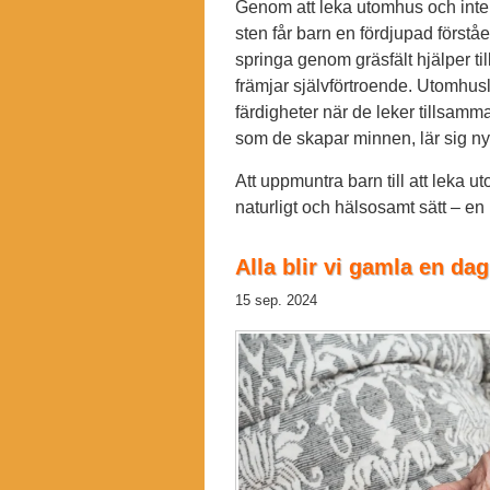
Genom att leka utomhus och inte
sten får barn en fördjupad förståel
springa genom gräsfält hjälper til
främjar självförtroende. Utomhusle
färdigheter när de leker tillsam
som de skapar minnen, lär sig ny
Att uppmuntra barn till att leka u
naturligt och hälsosamt sätt – en 
Alla blir vi gamla en dag
15 sep. 2024