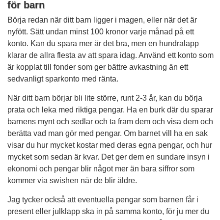
för barn
Börja redan när ditt barn ligger i magen, eller när det är
nyfött. Sätt undan minst 100 kronor varje månad på ett
konto. Kan du spara mer är det bra, men en hundralapp
klarar de allra flesta av att spara idag. Använd ett konto som
är kopplat till fonder som ger bättre avkastning än ett
sedvanligt sparkonto med ränta.
När ditt barn börjar bli lite större, runt 2-3 år, kan du börja
prata och leka med riktiga pengar. Ha en burk där du sparar
barnens mynt och sedlar och ta fram dem och visa dem och
berätta vad man gör med pengar. Om barnet vill ha en sak
visar du hur mycket kostar med deras egna pengar, och hur
mycket som sedan är kvar. Det ger dem en sundare insyn i
ekonomi och pengar blir något mer än bara siffror som
kommer via swishen när de blir äldre.
Jag tycker också att eventuella pengar som barnen får i
present eller julklapp ska in på samma konto, för ju mer du