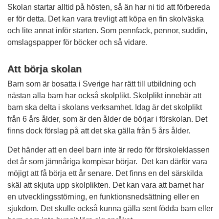
Skolan startar alltid på hösten, så än har ni tid att förbereda
er för detta. Det kan vara trevligt att köpa en fin skolväska
och lite annat inför starten. Som pennfack, pennor, suddin,
omslagspapper för böcker och så vidare.
Att börja skolan
Barn som är bosatta i Sverige har rätt till utbildning och
nästan alla barn har också skolplikt. Skolplikt innebär att
barn ska delta i skolans verksamhet. Idag är det skolplikt
från 6 års ålder, som är den ålder de börjar i förskolan. Det
finns dock förslag på att det ska gälla från 5 års ålder.
Det händer att en deel barn inte är redo för förskoleklassen
det år som jämnåriga kompisar börjar. Det kan därför vara
möjigt att få börja ett år senare. Det finns en del särskilda
skäl att skjuta upp skolplikten. Det kan vara att barnet har
en utvecklingsstörning, en funktionsnedsättning eller en
sjukdom. Det skulle också kunna gälla sent födda barn eller