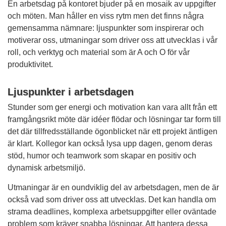
En arbetsdag på kontoret bjuder på en mosaik av uppgifter
och möten. Man håller en viss rytm men det finns några
gemensamma nämnare: ljuspunkter som inspirerar och
motiverar oss, utmaningar som driver oss att utvecklas i vår
roll, och verktyg och material som är A och O för vår
produktivitet.
Ljuspunkter i arbetsdagen
Stunder som ger energi och motivation kan vara allt från ett
framgångsrikt möte där idéer flödar och lösningar tar form till
det där tillfredsställande ögonblicket när ett projekt äntligen
är klart. Kollegor kan också lysa upp dagen, genom deras
stöd, humor och teamwork som skapar en positiv och
dynamisk arbetsmiljö.
Utmaningar är en oundviklig del av arbetsdagen, men de är
också vad som driver oss att utvecklas. Det kan handla om
strama deadlines, komplexa arbetsuppgifter eller oväntade
problem som kräver snabba lösningar. Att hantera dessa