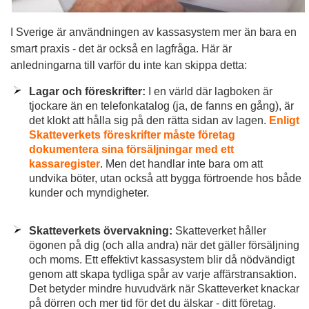
I Sverige är användningen av kassasystem mer än bara en
smart praxis - det är också en lagfråga. Här är
anledningarna till varför du inte kan skippa detta:
Lagar och föreskrifter:
I en värld där lagboken är
tjockare än en telefonkatalog (ja, de fanns en gång), är
det klokt att hålla sig på den rätta sidan av lagen.
Enligt
Skatteverkets föreskrifter måste företag
dokumentera sina försäljningar med ett
kassaregister
. Men det handlar inte bara om att
undvika böter, utan också att bygga förtroende hos både
kunder och myndigheter.
Skatteverkets övervakning:
Skatteverket håller
ögonen på dig (och alla andra) när det gäller försäljning
och moms. Ett effektivt kassasystem blir då nödvändigt
genom att skapa tydliga spår av varje affärstransaktion.
Det betyder mindre huvudvärk när Skatteverket knackar
på dörren och mer tid för det du älskar - ditt företag.